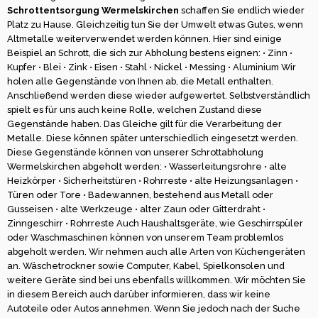
Schrottentsorgung Wermelskirchen
schaffen Sie endlich wieder
Platz zu Hause. Gleichzeitig tun Sie der Umwelt etwas Gutes, wenn
Altmetalle weiterverwendet werden können. Hier sind einige
Beispiel an Schrott, die sich zur Abholung bestens eignen: • Zinn •
Kupfer • Blei • Zink • Eisen • Stahl • Nickel • Messing • Aluminium Wir
holen alle Gegenstände von Ihnen ab, die Metall enthalten.
Anschließend werden diese wieder aufgewertet. Selbstverständlich
spielt es für uns auch keine Rolle, welchen Zustand diese
Gegenstände haben. Das Gleiche gilt für die Verarbeitung der
Metalle. Diese können später unterschiedlich eingesetzt werden.
Diese Gegenstände können von unserer Schrottabholung
Wermelskirchen abgeholt werden: • Wasserleitungsrohre • alte
Heizkörper • Sicherheitstüren • Rohrreste • alte Heizungsanlagen •
Türen oder Tore • Badewannen, bestehend aus Metall oder
Gusseisen • alte Werkzeuge • alter Zaun oder Gitterdraht •
Zinngeschirr • Rohrreste Auch Haushaltsgeräte, wie Geschirrspüler
oder Waschmaschinen können von unserem Team problemlos
abgeholt werden. Wir nehmen auch alle Arten von Küchengeräten
an. Wäschetrockner sowie Computer, Kabel, Spielkonsolen und
weitere Geräte sind bei uns ebenfalls willkommen. Wir möchten Sie
in diesem Bereich auch darüber informieren, dass wir keine
Autoteile oder Autos annehmen. Wenn Sie jedoch nach der Suche