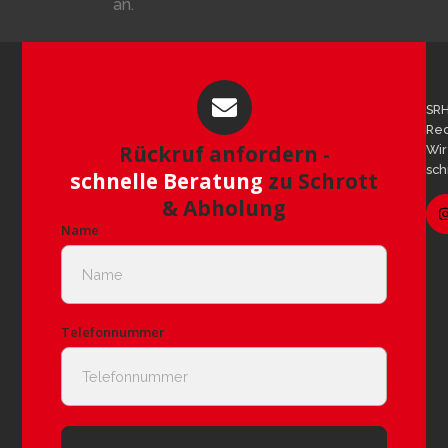
an.
SRH
Rec
Rückruf anfordern -
Wir
sch
schnelle Beratung
zu Schrott
& Abholung
Name
Telefonnummer